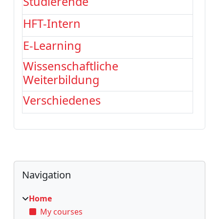
Studierende
HFT-Intern
E-Learning
Wissenschaftliche
Weiterbildung
Verschiedenes
Blocks
Skip Navigation
Navigation
Home
My courses