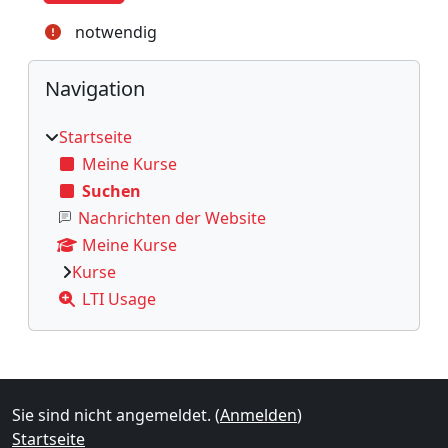
notwendig
Blöcke
Navigation überspringen
Navigation
Startseite
Meine Kurse
Suchen
Nachrichten der Website
Meine Kurse
Kurse
LTI Usage
Ergänzungsblöcke
Sie sind nicht angemeldet. (
Anmelden
)
Startseite