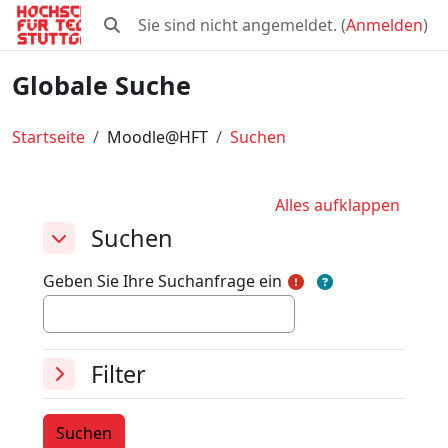
Zum Hauptinhalt
Sie sind nicht angemeldet. (
Anmelden
)
Sucheingabe umschalten
Globale Suche
Startseite
Moodle@HFT
Suchen
Alles aufklappen
Suchen
Suchen
Suchen
Geben Sie Ihre Suchanfrage ein
Filter
Filter
Filter