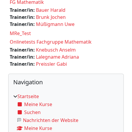
FG Mathematik
Trainer/in:
Bauer Harald
Trainer/in:
Brunk Jochen
Trainer/in:
Müßigmann Uwe
MRe_Test
Onlinetests Fachgruppe Mathematik
Trainer/in:
Knebusch Anselm
Trainer/in:
Lalegname Adriana
Trainer/in:
Preissler Gabi
Blöcke
Navigation überspringen
Navigation
Startseite
Meine Kurse
Suchen
Nachrichten der Website
Meine Kurse