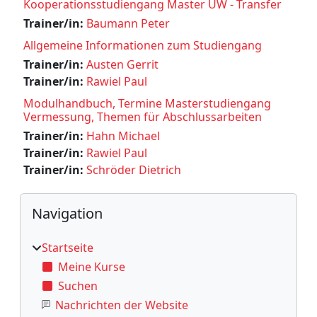
Kooperationsstudiengang Master UW - Transfer
Trainer/in:
Baumann Peter
Allgemeine Informationen zum Studiengang
Trainer/in:
Austen Gerrit
Trainer/in:
Rawiel Paul
Modulhandbuch, Termine Masterstudiengang
Vermessung, Themen für Abschlussarbeiten
Trainer/in:
Hahn Michael
Trainer/in:
Rawiel Paul
Trainer/in:
Schröder Dietrich
Blöcke
Navigation überspringen
Navigation
Startseite
Meine Kurse
Suchen
Nachrichten der Website