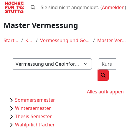
Zum Hauptinhalt
Sie sind nicht angemeldet. (
Anmelden
)
Sucheingabe umschalten
Master Vermessung
Startseite
Kurse
Vermessung und Geoinformatik
Master Vermessung
Kurse 
Kursbereiche
Kurse suche
Alles aufklappen
Sommersemester
Wintersemester
Thesis-Semester
Wahlpflichtfächer