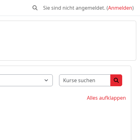
Sie sind nicht angemeldet. (
Anmelden
)
Sucheingabe umschalten
Kurse suche
Kurse su
Alles aufklappen