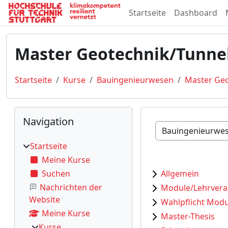
Zum Hauptinhalt
Startseite
Dashboard
Master Geotechnik/Tunne
Startseite
Kurse
Bauingenieurwesen
Master Ge
Blöcke
Navigation überspringen
Navigation
Kursbereiche
Startseite
Meine Kurse
Suchen
Allgemein
Nachrichten der
Module/Lehrvera
Website
Wahlpflicht Modu
Meine Kurse
Master-Thesis
Kurse