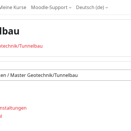
Meine Kurse
Moodle-Support
Deutsch ‎(de)‎
lbau
otechnik/Tunnelbau
nstaltungen
l