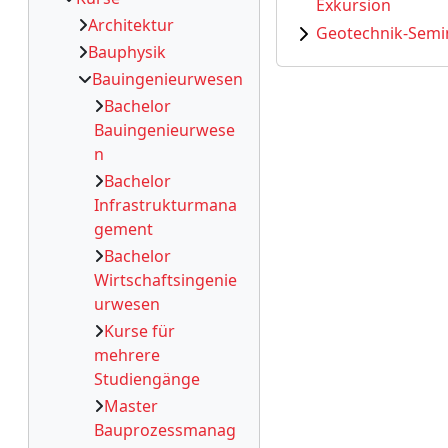
Exkursion
Architektur
Geotechnik-Semi
Bauphysik
Bauingenieurwesen
Bachelor
Bauingenieurwese
n
Bachelor
Infrastrukturmana
gement
Bachelor
Wirtschaftsingenie
urwesen
Kurse für
mehrere
Studiengänge
Master
Bauprozessmanag