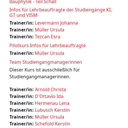
Bauphysik - Teil Schall
Infos für Lehrbeauftragte der Studiengänge KI,
GT und VISM
Trainer/in:
Levermann Johanna
Trainer/in:
Müller Ursula
Trainer/in:
Tezcan Esra
Pilotkurs Infos für Lehrbeauftragte
Trainer/in:
Müller Ursula
Team Studiengangmanagerinnen
Dieser Kurs ist ausschließlich für
Studiengangmanagerinnen.
Trainer/in:
Arnold Christa
Trainer/in:
D'Ottavio Ida
Trainer/in:
Hermenau Lena
Trainer/in:
Lubusch Kerstin
Trainer/in:
Müller Ursula
Trainer/in:
Schefold Kerstin