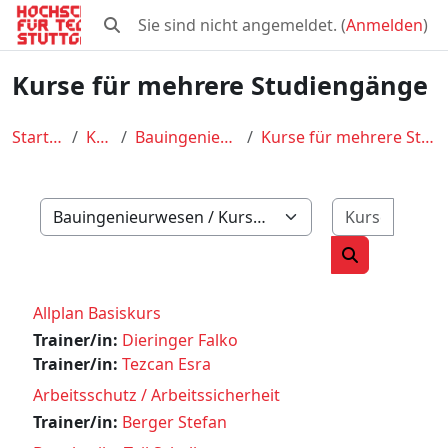
Zum Hauptinhalt
Sie sind nicht angemeldet. (
Anmelden
)
Sucheingabe umschalten
Kurse für mehrere Studiengänge
Startseite
Kurse
Bauingenieurwesen
Kurse für mehrere Studiengänge
Kurse 
Kursbereiche
Kurse suche
Allplan Basiskurs
Trainer/in:
Dieringer Falko
Trainer/in:
Tezcan Esra
Arbeitsschutz / Arbeitssicherheit
Trainer/in:
Berger Stefan