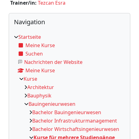
Trainer/in:
Tezcan Esra
Blöcke
Navigation überspringen
Navigation
Startseite
Meine Kurse
Suchen
Nachrichten der Website
Meine Kurse
Kurse
Architektur
Bauphysik
Bauingenieurwesen
Bachelor Bauingenieurwesen
Bachelor Infrastrukturmanagement
Bachelor Wirtschaftsingenieurwesen
Kurse für mehrere Studiengänge