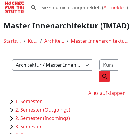
Zum Hauptinhalt
Sie sind nicht angemeldet. (
Anmelden
)
Sucheingabe umschalten
Master Innenarchitektur (IMIAD)
Startseite
Kurse
Architektur
Master Innenarchitektur (IMIAD)
Kurse 
Kursbereiche
Kurse suche
Alles aufklappen
1. Semester
2. Semester (Outgoings)
2. Semester (Incomings)
3. Semester