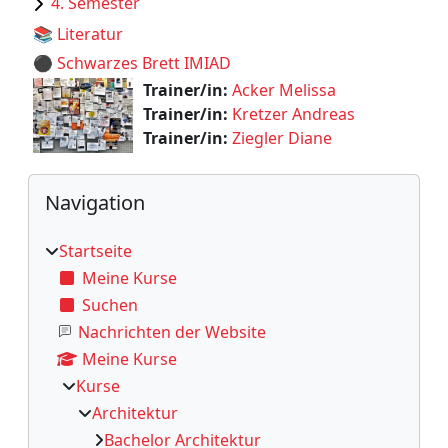
4. Semester
📚 Literatur
⚫️ Schwarzes Brett IMIAD
Trainer/in:
Acker Melissa
Trainer/in:
Kretzer Andreas
Trainer/in:
Ziegler Diane
Blöcke
Navigation überspringen
Navigation
Startseite
Meine Kurse
Suchen
Nachrichten der Website
Meine Kurse
Kurse
Architektur
Bachelor Architektur