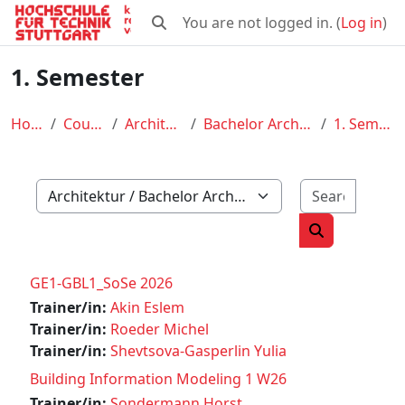
Skip to main content
You are not logged in. (
Log in
)
Toggle search input
1. Semester
Home
Courses
Architektur
Bachelor Architektur
1. Semester
Search
Course categories
Search cour
GE1-GBL1_SoSe 2026
Trainer/in:
Akin Eslem
Trainer/in:
Roeder Michel
Trainer/in:
Shevtsova-Gasperlin Yulia
Building Information Modeling 1 W26
Trainer/in:
Sondermann Horst