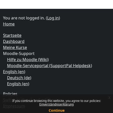
Supplementary blocks
You are not logged in. (
Log in
)
Home
Startseite
Dashboard
Meine Kurse
Moodle-Support
Hilfe zu Moodle (Wiki)
Moodle-Serviceportal (SupportPal Helpdesk)
English ‎(en)‎
Deutsch ‎(de)‎
English ‎(en)‎
Policies
x
Switch to the standard theme
If you continue browsing this website, you agree to our policies:
Einverständniserklärung
Impressum
Continue