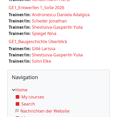
GE1_Entwerfen 1_SoSe 2026
Trainer/in:
Andronescu Daniela Adalgiza
Trainer/in:
Scheder Jonathan
Trainer/in:
Shevtsova-Gasperlin Yulia
Trainer/in:
Spiegel Nina
GE1_Baugeschichte Überblick
Trainer/in:
Gillé Larissa
Trainer/in:
Shevtsova-Gasperlin Yulia
Trainer/in:
Sohn Elke
Blocks
Skip Navigation
Navigation
Home
My courses
Search
Nachrichten der Website